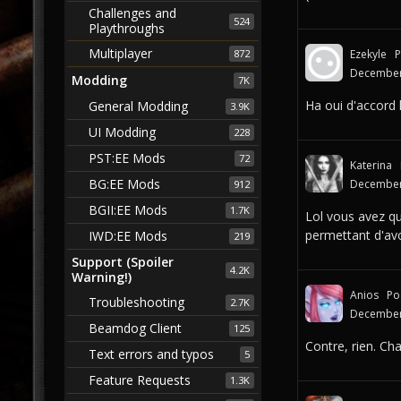
Challenges and
524
Playthroughs
Multiplayer
872
Ezekyle
P
December
Modding
7K
Ha oui d'accord l
General Modding
3.9K
UI Modding
228
PST:EE Mods
72
Katerina
BG:EE Mods
December
912
BGII:EE Mods
1.7K
Lol vous avez qu
permettant d'av
IWD:EE Mods
219
Support (Spoiler
4.2K
Warning!)
Anios
Po
Troubleshooting
2.7K
December
Beamdog Client
125
Contre, rien. Ch
Text errors and typos
5
Feature Requests
1.3K