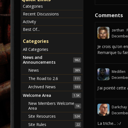
Categories
Recent Discussions
Comments
Activity
Best Of...
zerthan
December
Categories
Je crois qu'on e
All Categories
Remarque tu fais
News and
982
Announcements
News
389
Medillen
December
The Road to 2.6
111
Archived News
593
J'ai pointé cett
Welcome Area
1.5K
New Members Welcome
1K
Darkchay
Area
December
Site Resources
524
La triche... :-/
Site Rules
22