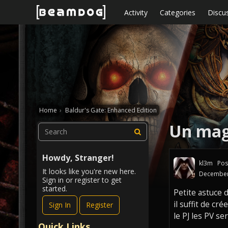
Skip to content
Activity
Categories
Discu
Home
›
Baldur's Gate: Enhanced Edition
Un mago
Howdy, Stranger!
kl3m
Pos
It looks like you're new here.
December
Sign in or register to get
started.
Petite astuce 
il suffit de cr
Sign In
Register
le PJ les PV se
Quick Links