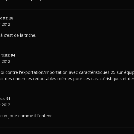
osts:
28
 2012
à c'est de la triche.
Posts:
94
 2012
oi contre l'exportation/importation avec caractéristiques 25 sur-équ
oir des ennemies redoutables mêmes pour ces caractéristiques et de
sts:
91
 2012
acun joue comme il l'entend.