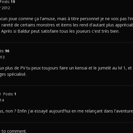
Posts:
19
 2012
un joue comme ça l'amuse, mais à titre personnel je ne vois pas l'inté
la rareté de certains monstres et items les rend d'autant plus apprécia
. Après si Baldur peut satisfaire tous les joueurs c'est très bien.
ts:
96
013
x plus de PV tu peux toujours faire un kensai et le jumelé au lvl 1, et ap
es spécialisé.
0
Posts:
1
014
, non ? Enfin j'ai essayé aujourd'hui en me relançant dans l'aventure e
r
to comment.