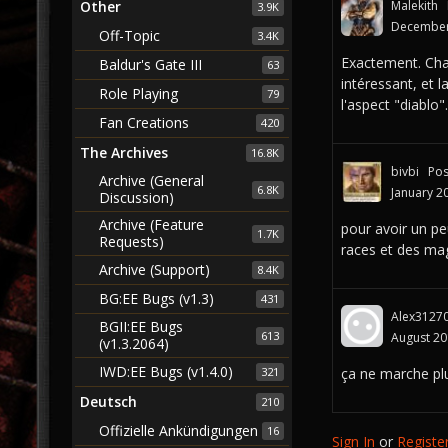
Other
Malekith
3.9K
December
Off-Topic
3.4K
Exactement. Chac
Baldur's Gate III
63
intéressant, et 
Role Playing
79
l'aspect "diablo"
Fan Creations
420
The Archives
16.8K
bivbi
Pos
Archive (General
6.8K
January 2
Discussion)
Archive (Feature
pour avoir un peu
1.7K
Requests)
races et des mag
Archive (Support)
8.4K
BG:EE Bugs (v1.3)
431
Alex3127
BGII:EE Bugs
613
August 2
(v1.3.2064)
IWD:EE Bugs (v1.4.0)
321
ça ne marche plus
Deutsch
210
Offizielle Ankündigungen
16
Sign In
or
Registe