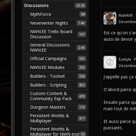
Discussions
32.2K
MythForce
88
Malekith
December
Neverwinter Nights
7.4K
NWN:EE Trello Board
Est-ce qu'on s'
167
Discussion
aussi de devoir 
General Discussions
2.4K
NWN:EE
Official Campaigns
505
Ezekyle
P
December
NWN:EE Modules
355
Builders - Toolset
J'appelle pas ça 
556
Builders - Scripting
852
D'abord parce qu
Custom Content &
435
Community Exp Pack
Ensuite parce qu
Dungeon Masters
116
mais tout de mêm
Persistent Worlds &
417
Multiplayer
Et aussi parce q
puissants.
Persistent Worlds &
Multiplayer for NWN (not
92