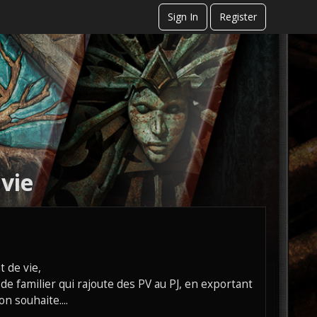
Sign In
Register
vie
 de vie,
n de familier qui rajoute des PV au PJ, en exportant
n souhaite....