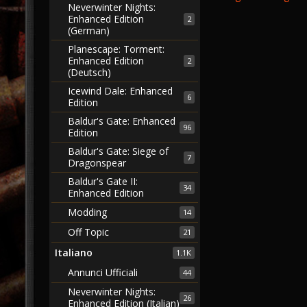
Neverwinter Nights:
Enhanced Edition
2
(German)
Planescape: Torment:
Enhanced Edition
2
(Deutsch)
Icewind Dale: Enhanced
6
Edition
Baldur's Gate: Enhanced
96
Edition
Baldur's Gate: Siege of
7
Dragonspear
Baldur's Gate II:
34
Enhanced Edition
Modding
14
Off Topic
21
Italiano
1.1K
Annunci Ufficiali
44
Neverwinter Nights:
26
Enhanced Edition (Italian)