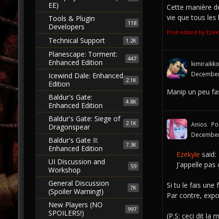
EE)
Cette manière de
vie que tous les
Tools & Plugin
118
Developers
Post edited by Eze
Technical Support
1.2K
Planescape: Torment:
447
Enhanced Edition
kimiraikk
December
Icewind Dale: Enhanced
2.1K
Edition
Manip un peu fa
Baldur's Gate:
4.8K
Enhanced Edition
Baldur's Gate: Siege of
2.1K
Anios
Po
Dragonspear
December
Baldur's Gate II:
7.3K
Enhanced Edition
Ezekyle
said:
UI Discussion and
J'appelle pas 
59
Workshop
General Discussion
Si tu le fais un
7K
(Spoiler Warning!)
Par contre, expo
New Players (NO
997
SPOILERS!)
(P.S: ceci dit l