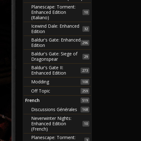
Planescape: Torment:
Enhanced Edition
10
(Italiano)
Icewind Dale: Enhanced
32
Edition
Baldur's Gate: Enhanced
296
Edition
Baldur's Gate: Siege of
29
Dragonspear
Baldur's Gate II:
273
Enhanced Edition
Modding
108
Off Topic
259
French
519
Discussions Générales
168
Neverwinter Nights:
Enhanced Edition
10
(French)
Planescape: Torment:
3