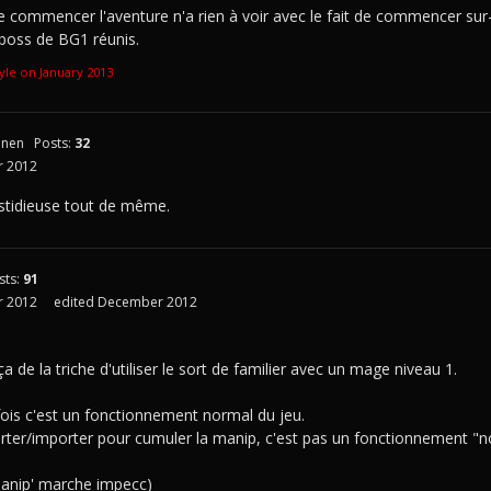
 commencer l'aventure n'a rien à voir avec le fait de commencer sur-é
 boss de BG1 réunis.
kyle on
January 2013
onen
Posts:
32
 2012
stidieuse tout de même.
sts:
91
 2012
edited December 2012
ça de la triche d'utiliser le sort de familier avec un mage niveau 1.
e fois c'est un fonctionnement normal du jeu.
rter/importer pour cumuler la manip, c'est pas un fonctionnement "n
a manip' marche impecc)