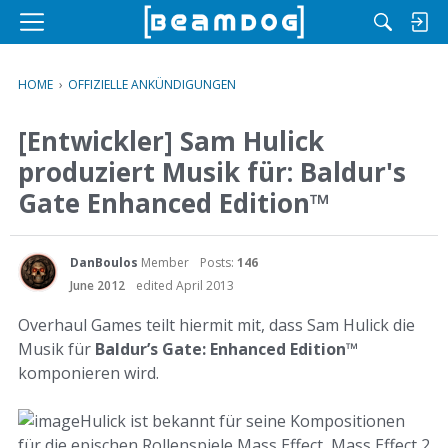
M
e
n
HOME
›
OFFIZIELLE ANKÜNDIGUNGEN
u
[Entwickler] Sam Hulick
produziert Musik für: Baldur's
Gate Enhanced Edition
™
DanBoulos
Member
Posts:
146
June 2012
edited April 2013
Overhaul Games teilt hiermit mit, dass Sam Hulick die
Musik für
Baldur’s Gate: Enhanced Edition
™
komponieren wird.
Hulick ist bekannt für seine Kompositionen
für die epischen Rollenspiele Mass Effect, Mass Effect 2