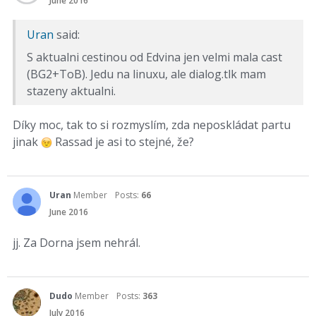
June 2016
Uran
said:
S aktualni cestinou od Edvina jen velmi mala cast
(BG2+ToB). Jedu na linuxu, ale dialog.tlk mam
stazeny aktualni.
Díky moc, tak to si rozmyslím, zda neposkládat partu
jinak
Rassad je asi to stejné, že?
Uran
Member
Posts:
66
June 2016
jj. Za Dorna jsem nehrál.
Dudo
Member
Posts:
363
July 2016