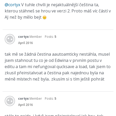
@cortyx
V tuhle chvíli je nejaktuálnější čeština ta,
kterou stáhneš se hrou ve verzi 2. Proto máš víc částí v
AJ než by mělo bejt
cortyx
Member
Posts:
5
April 2016
tak mě se žádná čestina aautoamticky nestáhla, musel
jsem stahnout tu co je od Edwina v prvním postu v
editu a tam mi nefungoval qucksave a load, tak jsem to
zkusil přeinstalvoat a čestina pak najednou byla na
méně místech než byla.. zkusím si s tím ještě pohrát
cortyx
Member
Posts:
5
April 2016