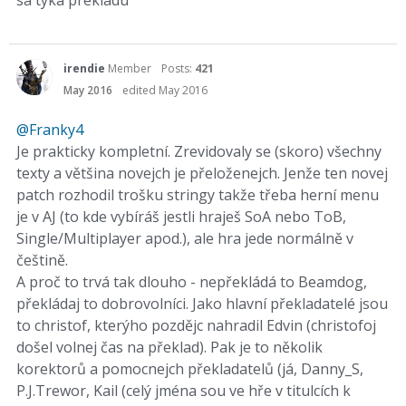
sa tyka prekladu
irendie
Member
Posts:
421
May 2016
edited May 2016
@Franky4
Je prakticky kompletní. Zrevidovaly se (skoro) všechny
texty a většina novejch je přeloženejch. Jenže ten novej
patch rozhodil trošku stringy takže třeba herní menu
je v AJ (to kde vybíráš jestli hraješ SoA nebo ToB,
Single/Multiplayer apod.), ale hra jede normálně v
češtině.
A proč to trvá tak dlouho - nepřekládá to Beamdog,
překládaj to dobrovolníci. Jako hlavní překladatelé jsou
to christof, kterýho pozdějc nahradil Edvin (christofoj
došel volnej čas na překlad). Pak je to několik
korektorů a pomocnejch překladatelů (já, Danny_S,
P.J.Trewor, Kail (celý jména sou ve hře v titulcích k