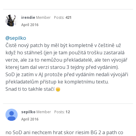
irendie
Member
Posts:
421
April 2016
@sepilko
Čistě nový patch by měl být kompletně v češtině už
když ho stáhneš (jen je tam použitá trošku zastaralá
verze, ale za to nemůžou překladatelé, ale ten vývojář
kterej tam dal verzi starou 3 tejdny před vydánim).
SoD je zatím v AJ protože před vydáním nedali vývojáři
překladatelům přístup ke kompletnímu textu.
Snad ti to takhle stačí
sepilko
Member
Posts:
12
April 2016
no SoD ani nechcem hrat skor riesim BG 2 a path co