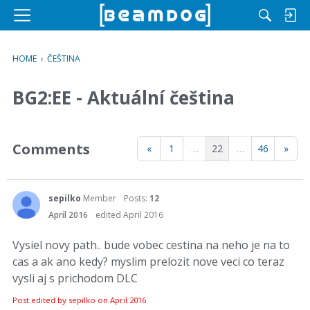
M
e
n
HOME
›
ČEŠTINA
u
BG2:EE - Aktuální čeština
Comments
«
1
…
22
…
46
»
sepilko
Member
Posts:
12
April 2016
edited April 2016
Vysiel novy path.. bude vobec cestina na neho je na to
cas a ak ano kedy? myslim prelozit nove veci co teraz
vysli aj s prichodom DLC
Post edited by sepilko on
April 2016