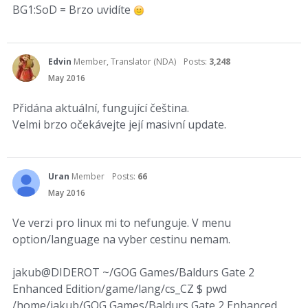
BG1:SoD = Brzo uvidíte
Edvin
Member, Translator (NDA)
Posts:
3,248
May 2016
Přidána aktuální, fungující čeština.
Velmi brzo očekávejte její masivní update.
Uran
Member
Posts:
66
May 2016
Ve verzi pro linux mi to nefunguje. V menu
option/language na vyber cestinu nemam.
jakub@DIDEROT ~/GOG Games/Baldurs Gate 2
Enhanced Edition/game/lang/cs_CZ $ pwd
/home/jakub/GOG Games/Baldurs Gate 2 Enhanced