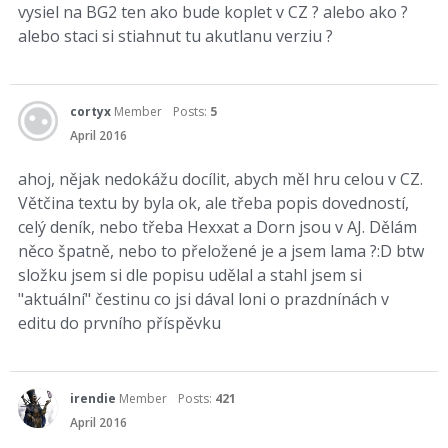
vysiel na BG2 ten ako bude koplet v CZ ? alebo ako ?
alebo staci si stiahnut tu akutlanu verziu ?
cortyx
Member
Posts:
5
April 2016
ahoj, nějak nedokážu docílit, abych měl hru celou v CZ.
Větčina textu by byla ok, ale třeba popis dovedností,
celý deník, nebo třeba Hexxat a Dorn jsou v AJ. Dělám
něco špatně, nebo to přeložené je a jsem lama ?:D btw
složku jsem si dle popisu udělal a stahl jsem si
"aktuální" čestinu co jsi dával loni o prazdnínách v
editu do prvního příspěvku
irendie
Member
Posts:
421
April 2016