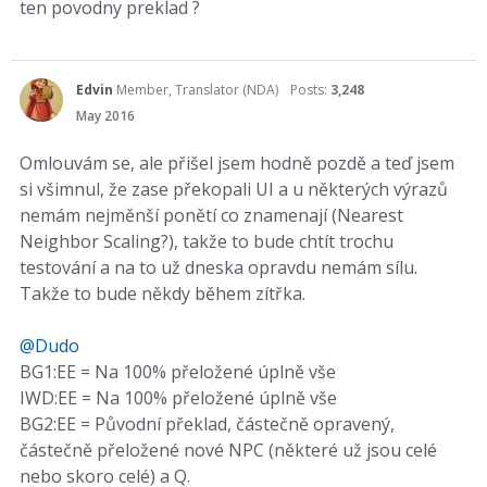
ten povodny preklad ?
Edvin
Member, Translator (NDA)
Posts:
3,248
May 2016
Omlouvám se, ale přišel jsem hodně pozdě a teď jsem
si všimnul, že zase překopali UI a u některých výrazů
nemám nejměnší ponětí co znamenají (Nearest
Neighbor Scaling?), takže to bude chtít trochu
testování a na to už dneska opravdu nemám sílu.
Takže to bude někdy během zítřka.
@Dudo
BG1:EE = Na 100% přeložené úplně vše
IWD:EE = Na 100% přeložené úplně vše
BG2:EE = Původní překlad, částečně opravený,
částečně přeložené nové NPC (některé už jsou celé
nebo skoro celé) a Q.