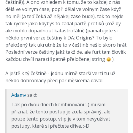
češtině)). A ono vzhledem k tomu, že to každej z nás
dělá ve volnym čase, popř. dělal ve volnym čase když
ho měl (a teď čeká až nějakej zase bude), tak to nejde
tak rychle jako kdybys to zadal partě profíků (což by
ale mohlo dopadnout katastrofálně (pamatujete si
někdo první verze češtiny k DA: Origins? To bylo
přeložený tak ukrutně že to v češtině nešlo skoro hrát.
Poslední verze češtiny jakž takž de, ale furt tam člověk
každou chvíli narazí špatně přeloženej string
).
A ještě k tý češtině - jednu mírně starší verzi tu už
někdo dohromady před pár měsícema dával.
Adamv
said:
Tak po dvou dnech kombinování :-) musím
přiznat, že tento postup je zcela správný, ale
pouze tento postup, vtip je v tom nevyužívat
postupy, které si přečtete dříve. :-D