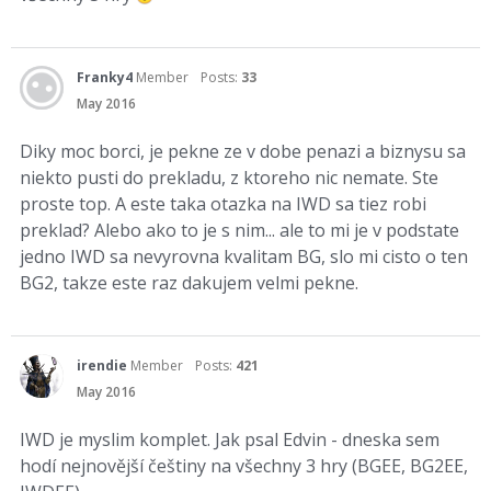
Franky4
Member
Posts:
33
May 2016
Diky moc borci, je pekne ze v dobe penazi a biznysu sa
niekto pusti do prekladu, z ktoreho nic nemate. Ste
proste top. A este taka otazka na IWD sa tiez robi
preklad? Alebo ako to je s nim... ale to mi je v podstate
jedno IWD sa nevyrovna kvalitam BG, slo mi cisto o ten
BG2, takze este raz dakujem velmi pekne.
irendie
Member
Posts:
421
May 2016
IWD je myslim komplet. Jak psal Edvin - dneska sem
hodí nejnovější češtiny na všechny 3 hry (BGEE, BG2EE,