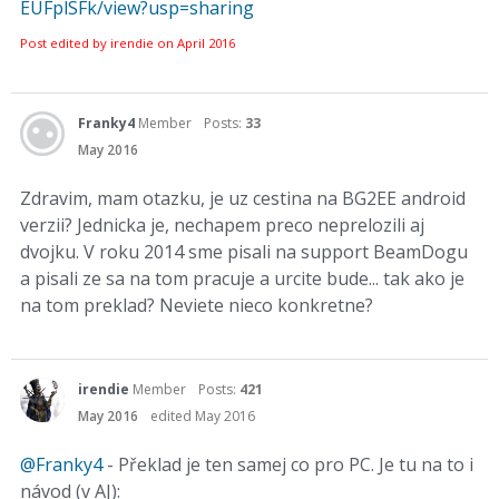
EUFplSFk/view?usp=sharing
Post edited by irendie on
April 2016
Franky4
Member
Posts:
33
May 2016
Zdravim, mam otazku, je uz cestina na BG2EE android
verzii? Jednicka je, nechapem preco neprelozili aj
dvojku. V roku 2014 sme pisali na support BeamDogu
a pisali ze sa na tom pracuje a urcite bude... tak ako je
na tom preklad? Neviete nieco konkretne?
irendie
Member
Posts:
421
May 2016
edited May 2016
@Franky4
- Překlad je ten samej co pro PC. Je tu na to i
návod (v AJ):