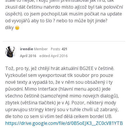
stále to nejde, i když jsem přeinstaloval jak hru, tak
zkusil dát češtinu natvrdo místo aj(což byl tak poloviční
úspěch). co jsem pochopil,tak musím počkat na update
od vyvojářů aby to šlo ? nebo to může být jinde?
díky
irendie
Member
Posts:
421
April 2016
edited April 2016
Tož, pro ty, jež chtějí hrát aktuální BG2EE v češtině.
Vyzkoušel sem vyexportovat tlk soubor pro pouze
nové texty a vypadá to, že v něm sou obsažený i ty
původní. Mimo Interface (hlavní menu apod.) jede
všechno češtině (samozřejmě mimo novejch dialogů),
zbytek (většina tlačítek) je v AJ. Pozor, některý mody
upravujou stringy který sou v tuhle chvíli už zabraný,
dle toho co sem si všim teď dělá celkem bordel UB.
https://drive.google.com/file/d/0B5oEJK3__ZC0cV81YTB