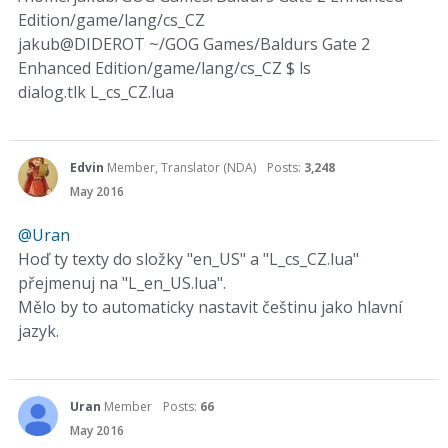
Edition/game/lang/cs_CZ
jakub@DIDEROT ~/GOG Games/Baldurs Gate 2
Enhanced Edition/game/lang/cs_CZ $ ls
dialog.tlk L_cs_CZ.lua
Edvin
Member, Translator (NDA)
Posts:
3,248
May 2016
@Uran
Hoď ty texty do složky "en_US" a "L_cs_CZ.lua"
přejmenuj na "L_en_US.lua".
Mělo by to automaticky nastavit češtinu jako hlavní
jazyk.
Uran
Member
Posts:
66
May 2016