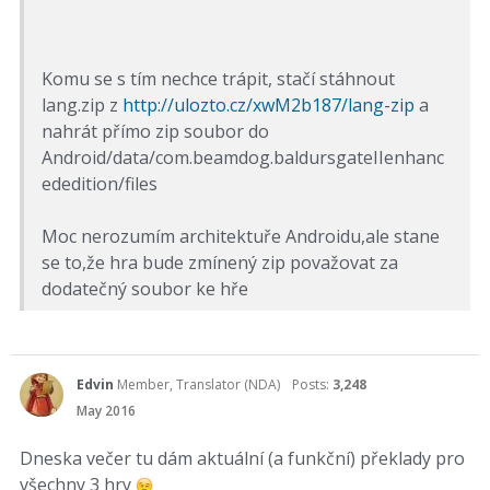
Komu se s tím nechce trápit, stačí stáhnout
lang.zip z
http://ulozto.cz/xwM2b187/lang-zip
a
nahrát přímo zip soubor do
Android/data/com.beamdog.baldursgateIIenhanc
ededition/files
Moc nerozumím architektuře Androidu,ale stane
se to,že hra bude zmínený zip považovat za
dodatečný soubor ke hře
Edvin
Member, Translator (NDA)
Posts:
3,248
May 2016
Dneska večer tu dám aktuální (a funkční) překlady pro
všechny 3 hry