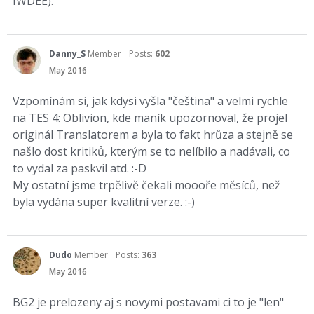
IWDEE).
Danny_S
Member
Posts:
602
May 2016
Vzpomínám si, jak kdysi vyšla "čeština" a velmi rychle
na TES 4: Oblivion, kde maník upozornoval, že projel
originál Translatorem a byla to fakt hrůza a stejně se
našlo dost kritiků, kterým se to nelíbilo a nadávali, co
to vydal za paskvil atd. :-D
My ostatní jsme trpělivě čekali moooře měsíců, než
byla vydána super kvalitní verze. :-)
Dudo
Member
Posts:
363
May 2016
BG2 je prelozeny aj s novymi postavami ci to je "len"