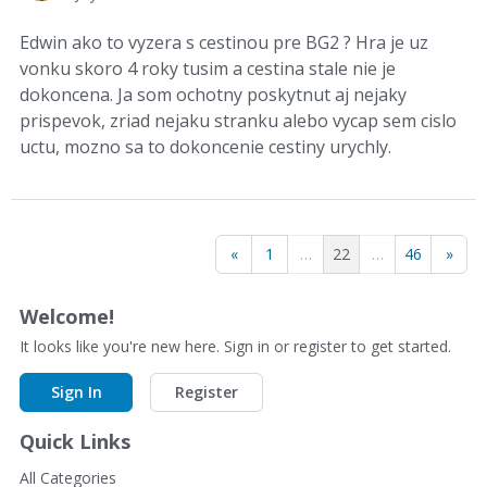
Edwin ako to vyzera s cestinou pre BG2 ? Hra je uz
vonku skoro 4 roky tusim a cestina stale nie je
dokoncena. Ja som ochotny poskytnut aj nejaky
prispevok, zriad nejaku stranku alebo vycap sem cislo
uctu, mozno sa to dokoncenie cestiny urychly.
«
1
…
22
…
46
»
Welcome!
It looks like you're new here. Sign in or register to get started.
Sign In
Register
Quick Links
All Categories