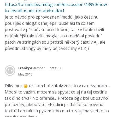
https://forums.beamdog.com/discussion/43990/how-
to-install-mods-on-android/p1
Je to návod pro zprovoznění modů, jako češtinu
použiješ dialog.tlk (nejlepší bude asi ta co sem
postoval v příspěvku před tebou, ta je v tuhle chvíli
nejúplnější (ale kvůli maglajsu co nadělal poslední
patch ve stringách sou prostě některý části v AJ, ale
původní stringy by měly bejt všechny v CZ)).
Franky4
Member
Posts:
33
May 2016
Diky moc
uz som bol zufaly ze si to v cz nezahram...
Moc si to vazim, mozem sa spytat co ej na tej cestine
tak dlho trva? No offense... Pretoze bg2 bol uz davno
prelozeny, alebo v tej EE edicii pridali tolko noveho
textu? Len tak sa pytam lebo ma to zaujima vsetko co